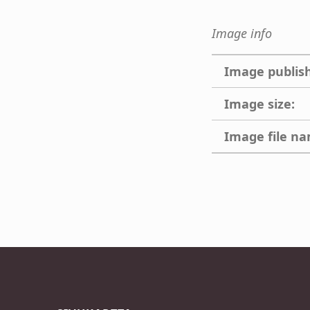
Image info
Image publis
Image size:
Image file n
Skip back to main navigation