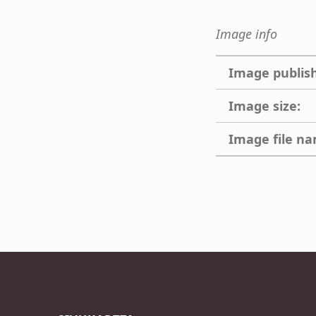
Image info
Image publis
Image size:
Image file n
Skip back to main navigation