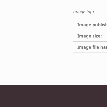
Image info
Image publis
Image size:
Image file n
Skip back to main navigation