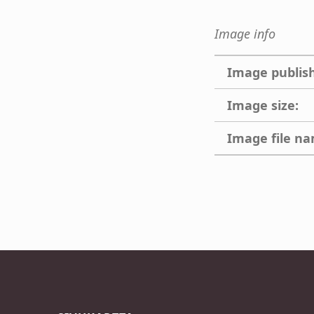
Image info
Image publis
Image size:
Image file n
Skip back to main navigation