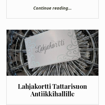
“Viskoosi pöytäliina (uusi)”
Continue reading
…
Lahjakortti Tattarisuon
Antiikkihallille