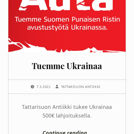
20.6.
suljettu.
Sunnuntaina
21.6.
avoinna
klo
10-
15.
”
Tuemme Ukrainaa
POSTED ON:
WRITTEN BY:
7.3.2022
TATTARISUON ANTIIKKI
Tattarisuon Antiikki tukee Ukrainaa
500€ lahjoituksella.
“Tuemme Ukrainaa”
Continue reading
…