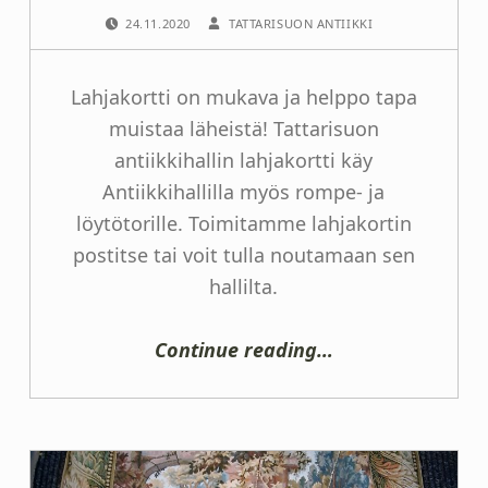
POSTED ON:
WRITTEN BY:
24.11.2020
TATTARISUON ANTIIKKI
Lahjakortti on mukava ja helppo tapa
muistaa läheistä! Tattarisuon
antiikkihallin lahjakortti käy
Antiikkihallilla myös rompe- ja
löytötorille. Toimitamme lahjakortin
postitse tai voit tulla noutamaan sen
hallilta.
“Lahjakortti Tattarisuon Antiikkihallille”
Continue reading
…