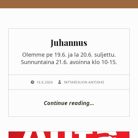
Juhannus
Olemme pe 19.6. ja la 20.6. suljettu.
Sunnuntaina 21.6. avoinna klo 10-15.
POSTED ON:
WRITTEN BY:
16.6.2026
TATTARISUON ANTIIKKI
“
Juhannus
Continue reading
…
Olemme
pe
19.6.
ja
la