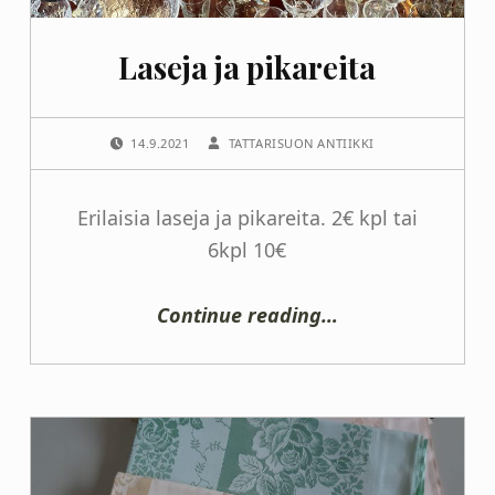
Laseja ja pikareita
POSTED ON:
WRITTEN BY:
14.9.2021
TATTARISUON ANTIIKKI
Erilaisia laseja ja pikareita. 2€ kpl tai
6kpl 10€
“Laseja ja pikareita”
Continue reading
…