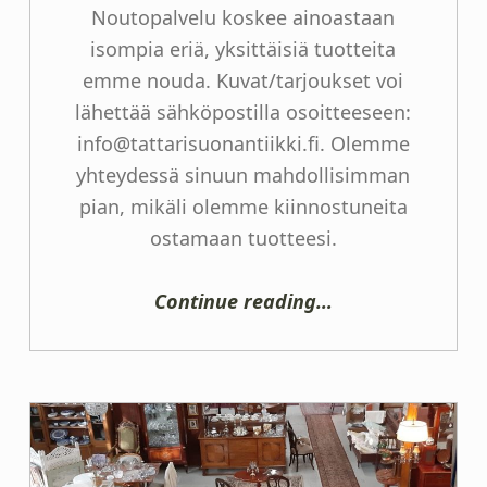
Noutopalvelu koskee ainoastaan
isompia eriä, yksittäisiä tuotteita
emme nouda. Kuvat/tarjoukset voi
lähettää sähköpostilla osoitteeseen:
info@tattarisuonantiikki.fi. Olemme
yhteydessä sinuun mahdollisimman
pian, mikäli olemme kiinnostuneita
ostamaan tuotteesi.
“Ei erikseen Arviointipalvelua”
Continue reading
…