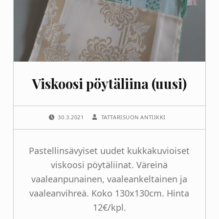
Viskoosi pöytäliina (uusi)
POSTED ON:
WRITTEN BY:
30.3.2021
TATTARISUON ANTIIKKI
Pastellinsävyiset uudet kukkakuvioiset
viskoosi pöytäliinat. Väreinä
vaaleanpunainen, vaaleankeltainen ja
vaaleanvihreä. Koko 130x130cm. Hinta
12€/kpl.