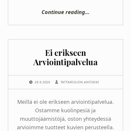
“Seinägobeliini Tarjous”
Continue reading
…
Ei erikseen
Arviointipalvelua
POSTED ON:
WRITTEN BY:
28.9.2020
TATTARISUON ANTIIKKI
Meillä ei ole erikseen arviointipalvelua.
Ostamme kuolinpesiä ja
muuttojäämistöjä, oston yhteydessä
arvioimme tuotteet kuvien perusteella.