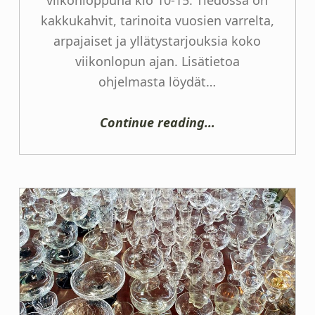
viikonloppuna klo 10-15. Tiedossa on
kakkukahvit, tarinoita vuosien varrelta,
arpajaiset ja yllätystarjouksia koko
viikonlopun ajan. Lisätietoa
ohjelmasta löydät…
“Antiikkialalla 40v.”
Continue reading
…