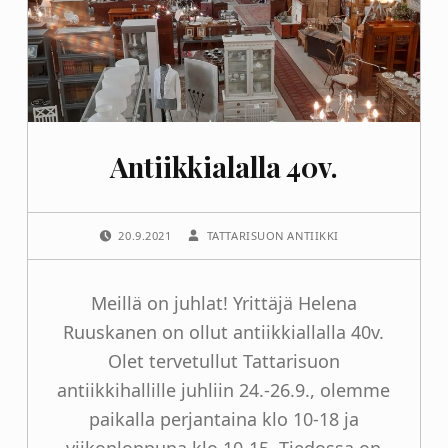
Antiikkialalla 40v.
POSTED ON:
WRITTEN BY:
20.9.2021
TATTARISUON ANTIIKKI
Meillä on juhlat! Yrittäjä Helena
Ruuskanen on ollut antiikkiallalla 40v.
Olet tervetullut Tattarisuon
antiikkihallille juhliin 24.-26.9., olemme
paikalla perjantaina klo 10-18 ja