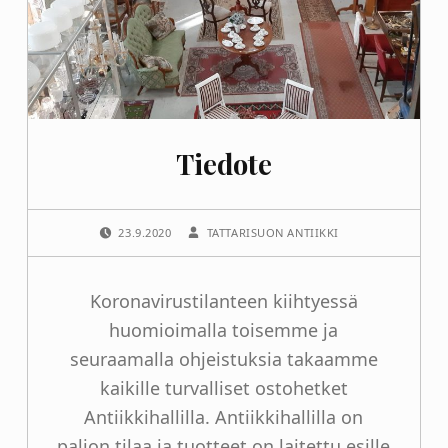
Tiedote
POSTED ON:
WRITTEN BY:
23.9.2020
TATTARISUON ANTIIKKI
Koronavirustilanteen kiihtyessä
huomioimalla toisemme ja
seuraamalla ohjeistuksia takaamme
kaikille turvalliset ostohetket
Antiikkihallilla. Antiikkihallilla on
paljon tilaa ja tuotteet on laitettu esille